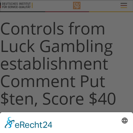
Controls from
Luck Gambling
establishment
Comment Put
$ten, Score $40
∧ nach oben
Sie möchten mehr Informationen zu der Studie erhalten?
Dann schicken Sie eine E-Mail an:
info@disq.de